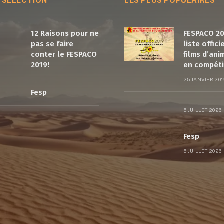
 SÉLECTION
LES PLUS POPULAIRES
12 Raisons pour ne
FESPACO 20
pas se faire
liste offici
conter le FESPACO
films d’ani
2019!
en compéti
25 JANVIER 201
Fesp
5 JUILLET 2026
Fesp
5 JUILLET 2026