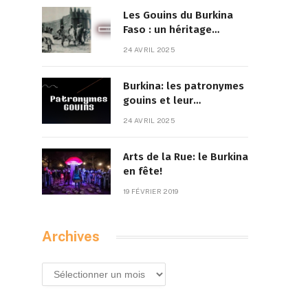
Les Gouins du Burkina
Faso : un héritage
culturel à la croisée des
24 AVRIL 2025
traditions et de la
modernité
Burkina: les patronymes
gouins et leur
signification
24 AVRIL 2025
Arts de la Rue: le Burkina
en fête!
19 FÉVRIER 2019
Archives
Archives