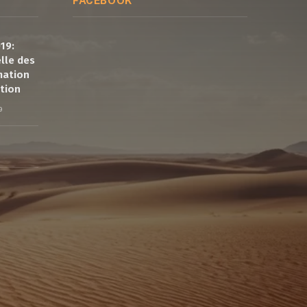
FACEBOOK
19:
elle des
mation
tion
9