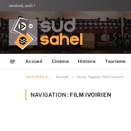
vendredi, août 7
Accueil
Cinéma
Histoire
Tourisme
»
VOUS ÊTES À :
Accueil
Posts Tagged "film ivoirien"
NAVIGATION :
FILM IVOIRIEN