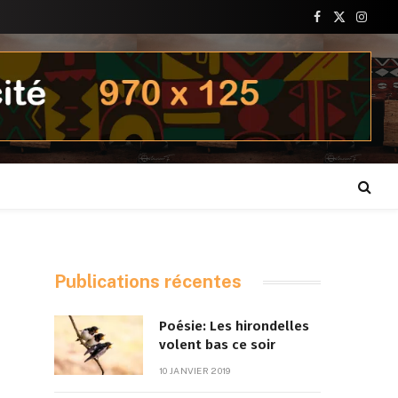
Facebook
X
Insta
(Twitter)
Publications récentes
Poésie: Les hirondelles
volent bas ce soir
10 JANVIER 2019