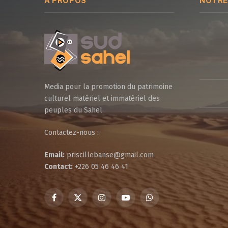
À PROPOS
NOTRE
Media pour la promotion du patrimoine
culturel matériel et immatériel des
peuples du Sahel.
Contactez-nous :
Email:
priscillebanse@gmail.com
Contact:
+226 05 46 46 41
Facebook
X
Instagram
YouTube
WhatsApp
(Twitter)