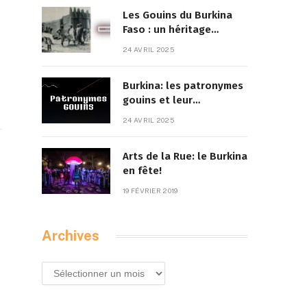
Les Gouins du Burkina
Faso : un héritage
culturel à la croisée des
24 AVRIL 2025
traditions et de la
modernité
Burkina: les patronymes
gouins et leur
signification
24 AVRIL 2025
Arts de la Rue: le Burkina
en fête!
19 FÉVRIER 2019
Archives
Archives