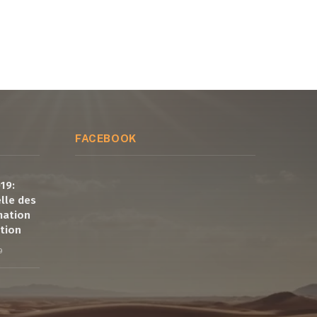
FACEBOOK
19:
elle des
mation
tion
9