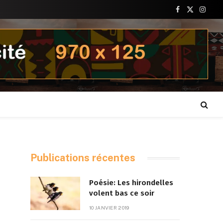
Facebook
X
Insta
(Twitter)
Publications récentes
Poésie: Les hirondelles
volent bas ce soir
10 JANVIER 2019