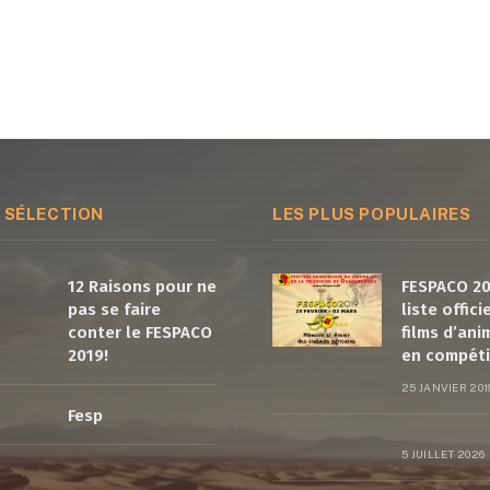
 SÉLECTION
LES PLUS POPULAIRES
12 Raisons pour ne
FESPACO 20
pas se faire
liste offici
conter le FESPACO
films d’ani
2019!
en compéti
25 JANVIER 201
Fesp
5 JUILLET 2026