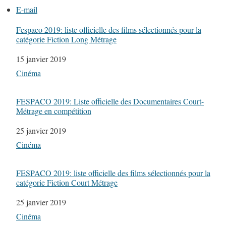
E-mail
Fespaco 2019: liste officielle des films sélectionnés pour la
catégorie Fiction Long Métrage
Date
15 janvier 2019
Par rapport à
Cinéma
FESPACO 2019: Liste officielle des Documentaires Court-
Métrage en compétition
Date
25 janvier 2019
Par rapport à
Cinéma
FESPACO 2019: liste officielle des films sélectionnés pour la
catégorie Fiction Court Métrage
Date
25 janvier 2019
Par rapport à
Cinéma