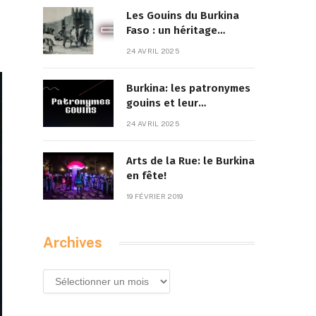
Les Gouins du Burkina
Faso : un héritage
culturel à la croisée des
24 AVRIL 2025
traditions et de la
modernité
Burkina: les patronymes
gouins et leur
signification
24 AVRIL 2025
Arts de la Rue: le Burkina
en fête!
19 FÉVRIER 2019
Archives
Archives