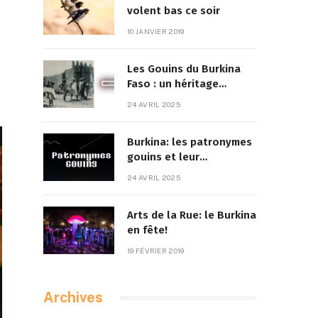
volent bas ce soir
10 JANVIER 2019
Les Gouins du Burkina
Faso : un héritage
culturel à la croisée des
24 AVRIL 2025
traditions et de la
modernité
Burkina: les patronymes
gouins et leur
signification
24 AVRIL 2025
Arts de la Rue: le Burkina
en fête!
19 FÉVRIER 2019
Archives