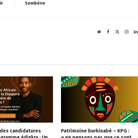
ir
Sembène
Website
Facebook
X
Insta
(Twitter)
 des candidatures
Patrimoine burkinabè – KPG :
ogramme Adinkra : Un
« ne pensons pas que ce sont