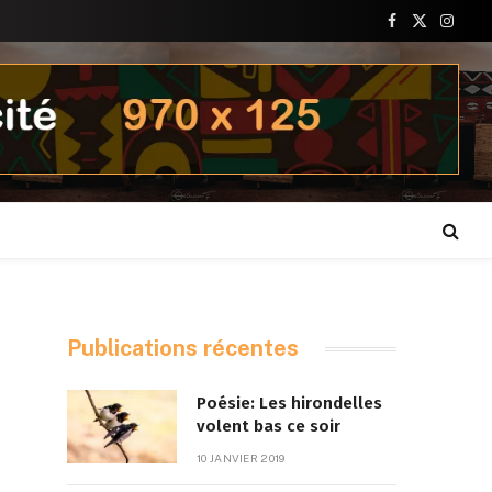
Facebook
X
Insta
(Twitter)
Publications récentes
Poésie: Les hirondelles
volent bas ce soir
10 JANVIER 2019