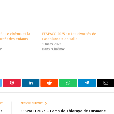
 : Le cinéma et la
FESPACO 2025 : « Les divorcés de
profit des enfants
Casablanca » en salle
1 mars 2025
a"
Dans "Cinéma"
tter
Pinterest
LinkedIn
Reddit
WhatsApp
Telegram
Ema
NT
ARTICLE SUIVANT
es
FESPACO 2025 – Camp de Thiaroye de Ousmane