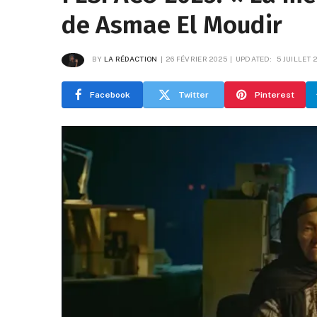
de Asmae El Moudir
BY
LA RÉDACTION
26 FÉVRIER 2025
UPDATED:
5 JUILLET 
Facebook
Twitter
Pinterest