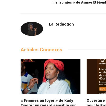
mensonges » de Asmae El Moud
La Rédaction
Articles
Connexes
« Femmes au foyer » de Kady
Ouverture
Traoré : un regard sensible sur
pour le Pr