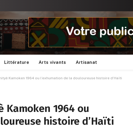
Littérature
Arts vivants
Artisanat
ityè Kamoken 1964 ou l’exhumation de la douloureuse histoire d’Haïti
yè Kamoken 1964 ou
loureuse histoire d’Haïti