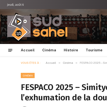
jeudi, août 6
Accueil
Cinéma
Histoire
Tourisme
»
»
VOUS ÊTES À :
Accueil
Cinéma
FESPACO 2025 – Sim
CINÉMA
FESPACO 2025 – Simit
l’exhumation de la dou