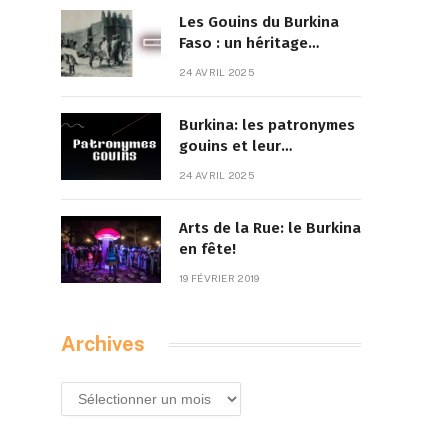
Les Gouins du Burkina
Faso : un héritage
culturel à la croisée des
24 AVRIL 2025
traditions et de la
modernité
Burkina: les patronymes
gouins et leur
signification
24 AVRIL 2025
Arts de la Rue: le Burkina
en fête!
19 FÉVRIER 2019
Archives
Archives