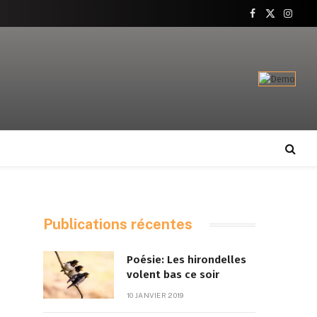
Facebook
X
Insta
(Twitter)
Publications récentes
Poésie: Les hirondelles
volent bas ce soir
10 JANVIER 2019